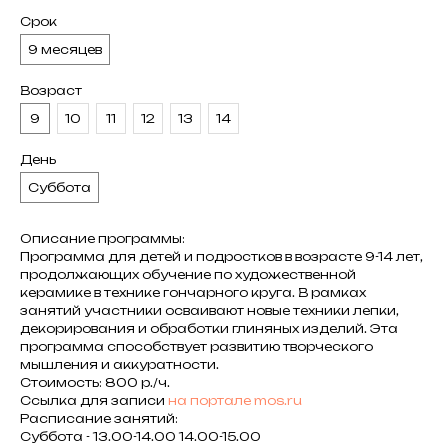
Срок
9 месяцев
Возраст
9
10
11
12
13
14
День
Суббота
Описание программы:
Программа для детей и подростков в возрасте 9-14 лет,
продолжающих обучение по художественной
керамике в технике гончарного круга. В рамках
занятий участники осваивают новые техники лепки,
декорирования и обработки глиняных изделий. Эта
программа способствует развитию творческого
мышления и аккуратности.
Стоимость: 800 р./ч.
Cсылка для записи
на портале mos.ru
Расписание занятий:
Суббота - 13.00-14.00 14.00-15.00