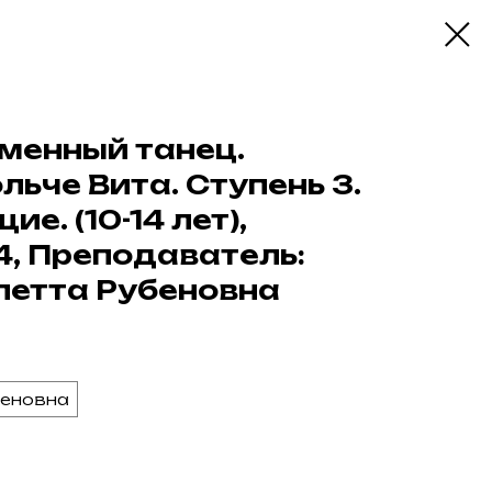
менный танец.
ьче Вита. Ступень 3.
. (10-14 лет),
14, Преподаватель:
летта Рубеновна
беновна