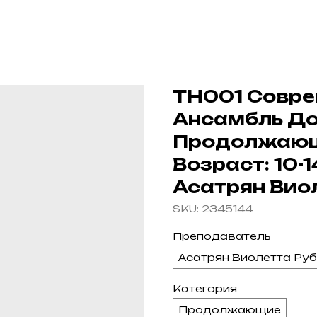
ТН001 Совре
Ансамбль Дол
Продолжающие
Возраст: 10-
Асатрян Вио
SKU:
2345144
Преподаватель
Асатрян Виолетта Ру
Категория
Продолжающие