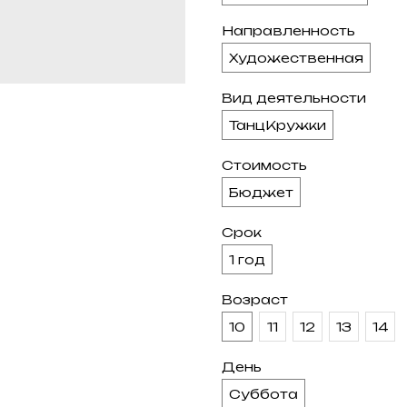
Направленность
Художественная
Вид деятельности
ТанцКружки
Стоимость
Бюджет
Срок
1 год
Возраст
10
11
12
13
14
День
Суббота