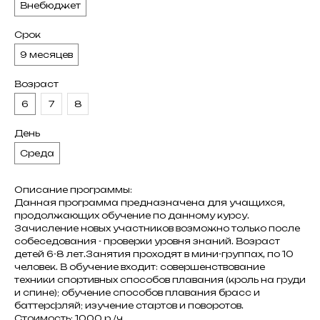
Внебюджет
Срок
9 месяцев
Возраст
6
7
8
День
Среда
Описание программы:
Данная программа предназначена для учащихся,
продолжающих обучение по данному курсу.
Зачисление новых участников возможно только после
собеседования - проверки уровня знаний. Возраст
детей 6-8 лет.Занятия проходят в мини-группах, по 10
человек. В обучение входит: совершенствование
техники спортивных способов плавания (кроль на груди
и спине); обучение способов плавания брасс и
баттерфляй; изучение стартов и поворотов.
Стоимость: 1000 р./ч.