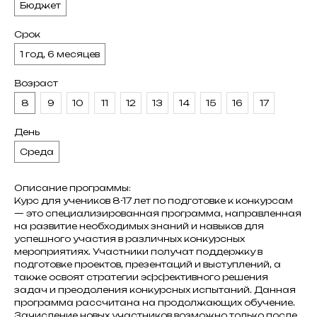
Бюджет
Срок
1 год, 6 месяцев
Возраст
8
9
10
11
12
13
14
15
16
17
День
Среда
Описание программы:
Курс для учеников 8-17 лет по подготовке к конкурсам
— это специализированная программа, направленная
на развитие необходимых знаний и навыков для
успешного участия в различных конкурсных
мероприятиях. Участники получат поддержку в
подготовке проектов, презентаций и выступлений, а
также освоят стратегии эффективного решения
задач и преодоления конкурсных испытаний. Данная
программа рассчитана на продолжающих обучение.
Зачисление новых участников возможно только после