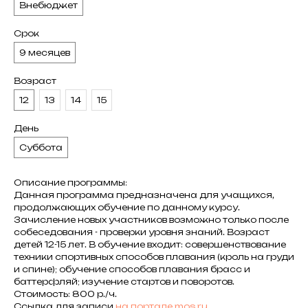
Внебюджет
Срок
9 месяцев
Возраст
12
13
14
15
День
Суббота
Описание программы:
Данная программа предназначена для учащихся,
продолжающих обучение по данному курсу.
Зачисление новых участников возможно только после
собеседования - проверки уровня знаний. Возраст
детей 12-15 лет. В обучение входит: совершенствование
техники спортивных способов плавания (кроль на груди
и спине); обучение способов плавания брасс и
баттерфляй; изучение стартов и поворотов.
Стоимость: 800 р./ч.
Cсылка для записи
на портале mos.ru