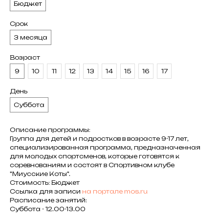
Бюджет
Срок
3 месяца
Возраст
9
10
11
12
13
14
15
16
17
День
Суббота
Описание программы:
Группа для детей и подростков в возрасте 9-17 лет,
специализированная программа, предназначенная
для молодых спортсменов, которые готовятся к
соревнованиям и состоят в Спортивном клубе
"Миусские Коты".
Стоимость: Бюджет
Cсылка для записи
на портале mos.ru
Расписание занятий:
Суббота - 12.00-13.00