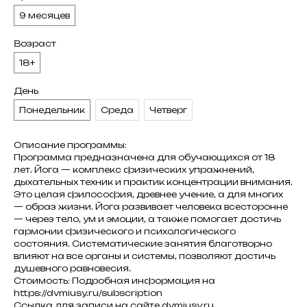
9 месяцев
Возраст
18+
День
Понедельник
Среда
Четверг
Описание программы:
Программа предназначена для обучающихся от 18
лет. Йога — комплекс физических упражнений,
дыхательных техник и практик концентрации внимания.
Это целая философия, древнее учение, а для многих
— образ жизни. Йога развивает человека всесторонне
— через тело, ум и эмоции, а также помогает достичь
гармонии физического и психологического
состояния. Систематические занятия благотворно
влияют на все органы и системы, позволяют достичь
душевного равновесия.
Стоимость: Подробная информация на
https://dvmiusy.ru/subscription
Cсылка для записи на сайте dvmiusy.ru