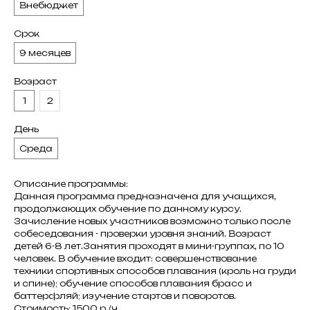
Внебюджет
Срок
9 месяцев
Возраст
1
2
День
Среда
Описание программы:
Данная программа предназначена для учащихся,
продолжающих обучение по данному курсу.
Зачисление новых участников возможно только после
собеседования - проверки уровня знаний. Возраст
детей 6-8 лет.Занятия проходят в мини-группах, по 10
человек. В обучение входит: совершенствование
техники спортивных способов плавания (кроль на груди
и спине); обучение способов плавания брасс и
баттерфляй; изучение стартов и поворотов.
Стоимость: 1500 р./ч.