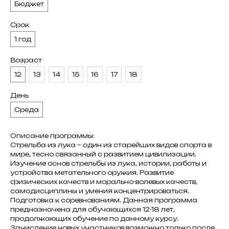
Бюджет
Срок
1 год
Возраст
12
13
14
15
16
17
18
День
Среда
Описание программы:
Стрельба из лука – один из старейших видов спорта в
мире, тесно связанный с развитием цивилизации.
Изучение основ стрельбы из лука, истории, работы и
устройства метательного оружия. Развитие
физических качеств и морально-волевых качеств,
самодисциплины и умения концентрироваться.
Подготовка к соревнованиям. Данная программа
предназначена для обучающихся 12-18 лет,
продолжающих обучение по данному курсу.
Зачисление новых участников возможно только после