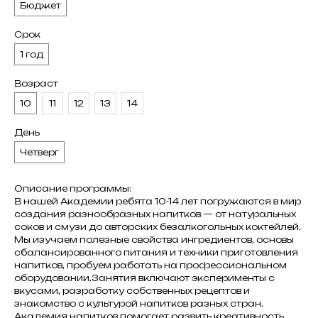
Бюджет
Срок
1 год
Возраст
10
11
12
13
14
День
Четверг
Описание программы:
В нашей Академии ребята 10-14 лет погружаются в мир
создания разнообразных напитков — от натуральных
соков и смузи до авторских безалкогольных коктейлей.
Мы изучаем полезные свойства ингредиентов, основы
сбалансированного питания и техники приготовления
напитков, пробуем работать на профессиональном
оборудовании.Занятия включают эксперименты с
вкусами, разработку собственных рецептов и
знакомство с культурой напитков разных стран.
Академия напитков помогает развить креативность,