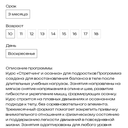
Срок
3 месяца
Возраст
10
11
12
13
14
15
16
17
18
День
Воскресенье
Описание программы:
Курс «Стретчинг и осанка» для подростков Программа
создана для восстановления баланса в теле после
длительных учебных нагрузок. Занятия направлены на
мягкое снятие напряжения в спине и шее, развитие
гибкости и укрепление мышц, формирующих осанку.
Курс строится на плавных движениях и осознанном
подходе к телу, без соревновательного элемента.
Трехмесячный формат помогает закрепить привычку
внимательного отношения к физическому состоянию
и поддержанию легкости движений в повседневной
жизни. Занятия адаптированы для любого уровня