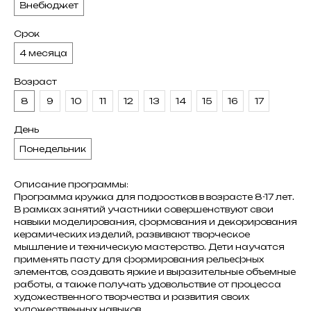
Внебюджет
Срок
4 месяца
Возраст
8
9
10
11
12
13
14
15
16
17
День
Понедельник
Описание программы:
Программа кружка для подростков в возрасте 8-17 лет.
В рамках занятий участники совершенствуют свои
навыки моделирования, формования и декорирования
керамических изделий, развивают творческое
мышление и техническую мастерство. Дети научатся
применять пасту для формирования рельефных
элементов, создавать яркие и выразительные объемные
работы, а также получать удовольствие от процесса
художественного творчества и развития своих
художественных навыков.