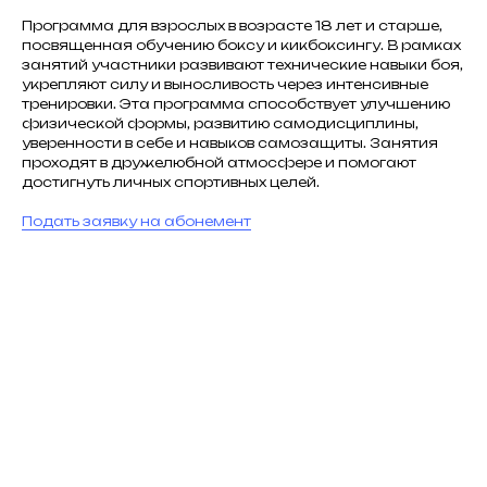
Программа для взрослых в возрасте 18 лет и старше,
посвященная обучению боксу и кикбоксингу. В рамках
занятий участники развивают технические навыки боя,
укрепляют силу и выносливость через интенсивные
тренировки. Эта программа способствует улучшению
физической формы, развитию самодисциплины,
уверенности в себе и навыков самозащиты. Занятия
проходят в дружелюбной атмосфере и помогают
достигнуть личных спортивных целей.
Подать заявку на абонемент