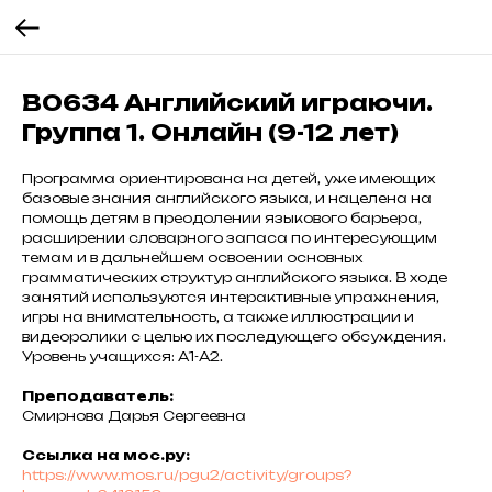
В0634 Английский играючи.
Группа 1. Онлайн (9-12 лет)
Программа ориентирована на детей, уже имеющих
базовые знания английского языка, и нацелена на
помощь детям в преодолении языкового барьера,
расширении словарного запаса по интересующим
темам и в дальнейшем освоении основных
грамматических структур английского языка. В ходе
занятий используются интерактивные упражнения,
игры на внимательность, а также иллюстрации и
видеоролики с целью их последующего обсуждения.
Уровень учащихся: А1-А2.
Преподаватель:
Смирнова Дарья Сергеевна
Ссылка на мос.ру:
https://www.mos.ru/pgu2/activity/groups?